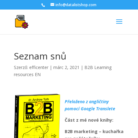
info@datalistshop.com
Seznam snů
Szerző:
efficenter
|
márc 2, 2021
|
B2B Learning
resources EN
Přeloženo z angličtiny
pomocí Google Translete
Část z mé nové knihy:
B2B marketing – kuchařka