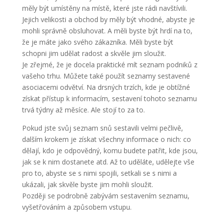
měly být umístěny na místě, které jste rádi navštívili.
Jejich velikosti a obchod by měly být vhodné, abyste je
mohli správně obsluhovat. A měli byste být hrdí na to,
že je máte jako svého zákazníka. Měli byste být
schopni jim udělat radost a skvěle jim sloužit.
Je zřejmé, že je docela praktické mít seznam podniků z
vašeho trhu. Můžete také použít seznamy sestavené
asociacemi odvětví. Na drsných trzích, kde je obtížné
získat přístup k informacím, sestavení tohoto seznamu
trvá týdny až měsíce. Ale stojí to za to.
Pokud jste svůj seznam snů sestavili velmi pečlivě,
dalším krokem je získat všechny informace o nich: co
dělají, kdo je odpovědný, komu budete patřit, kde jsou,
jak se k nim dostanete atd. Až to uděláte, udělejte vše
pro to, abyste se s nimi spojili, setkali se s nimi a
ukázali, jak skvěle byste jim mohli sloužit.
Později se podrobně zabývám sestavením seznamu,
vyšetřováním a způsobem vstupu.