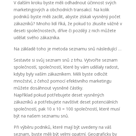
V dalším kroku byste měli odhadnout účinnost svých
marketingových a obchodních transakcí. Na kolik
podniků byste měli zacílit, abyste získali vysněný počet
zákazníků? Mnoho lidí říká, že pokud to zkusíte vážně v
deseti společnostech, dříve či později z nich můžete
udělat svého zákazníka.
Na základě toho je metoda seznamu snů následující …
Sestavte si svůj seznam snů z trhu. Vytvořte seznam
společností, společností, které by vám udělaly radost,
kdyby byly vaším zákazníkem. Měli byste odložit
množství, z čehož pomocí efektivního marketingu
můžete dosáhnout vysněné částky.
Například pokud potřebujete deset vysněných
zákazníků a potřebujete navštívit deset potenciálních
společností, pak 10 x 10 = 100 společností, které musí
být na našem seznamu snů.
Při výběru podniků, které mají být uvedeny na váš
seznam, byste měli být velmi opatrní. Geograficky by