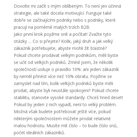
Dovolte mi začít s mým oblíbeným. To není jen účinná
strategie, ale také docela motivující. Funguje také
dobře se začínajícími podniky nebo s podniky, které
pracují na poměrně malých trzích B2B.
Jako první krok pojďme snít a počítat! Zvažte tyto
otázky … Co si přejete? Kolik, jaký druh a jak velký
zákazník potřebujete, abyste mohli žít šťastně?
Pokud chcete prodávat velkým podnikům, měli byste
se učit od velkých podniků. Zmínil jsem, že několik
společností usiluje o pravidlo 10%: ani jeden zákazník
by neměl přinést více než 10% obratu. Pojďme se
zamyslet nad tím, kolik velkých podniků byste měli
prodat, abyste byli neustále spokojeni? Pokud chcete
stabilitu, stanovte vysoké standardy. Chceš hned deset!
Pokud by jeden z nich vypadl, není to velký problém.
Možná však budete potřebovat ještě více, pokud
některým společnostem můžete prodat relativně
malou hodnotu. Musíte mít číslo – to bude číslo snů,
počet ideálních zákazníků.