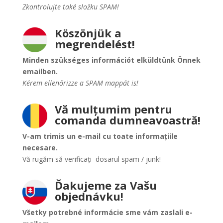
Zkontrolujte také složku SPAM!
Köszönjük a
megrendelést!
Minden szükséges információt elküldtünk Önnek
emailben.
Kérem ellenőrizze a SPAM mappát is!
Vă mulțumim pentru
comanda dumneavoastră!
V-am trimis un e-mail cu toate informațiile
necesare.
Vă rugăm să verificați dosarul spam / junk!
Ďakujeme za Vašu
objednávku!
Všetky potrebné informácie sme vám zaslali e-